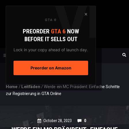
Zum
Inhalt
×
GTA 6
springen
PREORDER
GTA 6
NOW
GTAXTREME
BEFORE IT SELLS OUT
FANSEITE SEIT 2003
Lock in your copy ahead of launch day.
Preorder on Amazon
MENÜ
Home
/
Leitfäden
/
Werde ein MC Präsident: Einfache Schritte
zur Registrierung in GTA Online
October 28, 2023
0