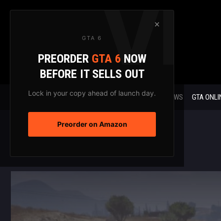
Zum
Inhalt
×
springen
GTA 6
PREORDER
GTA 6
NOW
BEFORE IT SELLS OUT
Lock in your copy ahead of launch day.
GTA 6 NEWS
GTA ONLI
Preorder on Amazon
Home
/
Die GTA-Xtreme Geschichte