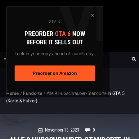
Zum
Inhalt
×
GTA 6
springen
PREORDER
GTA 6
NOW
GTAXTREME
BEFORE IT SELLS OUT
FANSEITE SEIT 2003
Lock in your copy ahead of launch day.
Preorder on Amazon
MENÜ
Home
/
Fundorte
/
Alle 9 Hubschrauber-Standorte in GTA 5
(Karte & Führer)
November 13, 2023
0