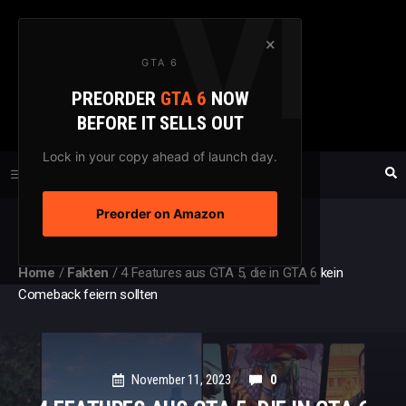
Zum
Inhalt
×
GTA 6
springen
PREORDER
GTA 6
NOW
GTAXTREME
BEFORE IT SELLS OUT
FANSEITE SEIT 2003
Lock in your copy ahead of launch day.
Preorder on Amazon
MENÜ
Home
/
Fakten
/
4 Features aus GTA 5, die in GTA 6 kein
Comeback feiern sollten
November 11, 2023
0