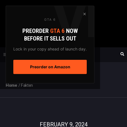
Zum
Inhalt
×
GTA 6
springen
PREORDER
GTA 6
NOW
GTAXTREME
BEFORE IT SELLS OUT
FANSEITE SEIT 2003
Lock in your copy ahead of launch day.
Preorder on Amazon
MENÜ
Home
/
Fakten
FEBRUARY 9, 2024