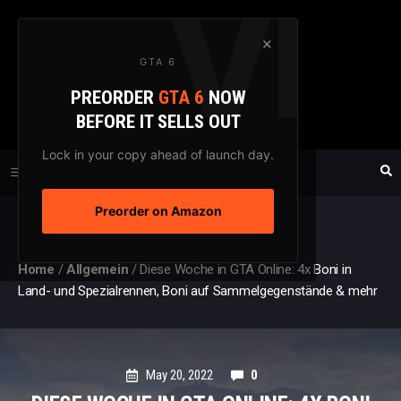
Zum
Inhalt
×
GTA 6
springen
PREORDER
GTA 6
NOW
GTAXTREME
BEFORE IT SELLS OUT
FANSEITE SEIT 2003
Lock in your copy ahead of launch day.
Preorder on Amazon
MENÜ
Home
/
Allgemein
/
Diese Woche in GTA Online: 4x Boni in
Land- und Spezialrennen, Boni auf Sammelgegenstände & mehr
May 20, 2022
0