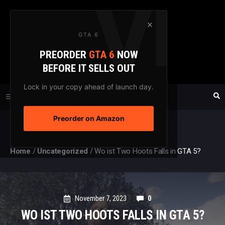
Zum
Inhalt
×
GTA 6
springen
PREORDER
GTA 6
NOW
GTAXTREME
BEFORE IT SELLS OUT
FANSEITE SEIT 2003
Lock in your copy ahead of launch day.
Preorder on Amazon
MENÜ
Home
/
Uncategorized
/
Wo ist Two Hoots Falls in GTA 5?
November 7, 2023
0
WO IST TWO HOOTS FALLS IN GTA 5?