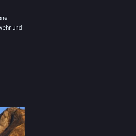
ene
wehr und