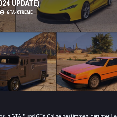
024 UPDATE)
GTA-XTREME
utos in GTA 5 und GTA Online bestimmen, darunter Le