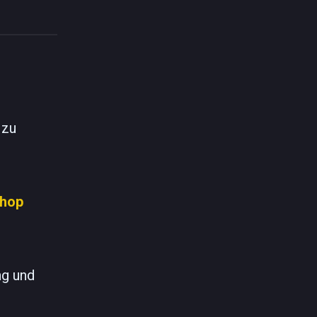
 zu
hop
ng und