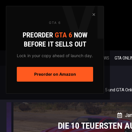
Zum
Inhalt
×
springen
GTA 6
PREORDER
GTA 6
NOW
BEFORE IT SELLS OUT
Lock in your copy ahead of launch day.
GTA 6 NEWS
GTA ONLI
Preorder on Amazon
Home
/
Top-Listen
/
Die 10 teuersten Autos in GTA 5 und GTA Onl
Jan
DIE 10 TEUERSTEN A